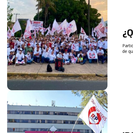
¿Q
Partido Fundad
de que