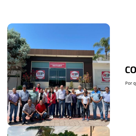
CO
Por q