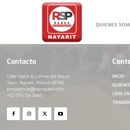
QUIENES SOM
Contacto
Cont
INICIO
Calle Urano 6, Lomas del Nayar
Tepic, Nayarit. México 63782
QUIENE
presidencia@rspnayarit.com
LIDIA Z
+52 (311) 124 5680
TRANSP